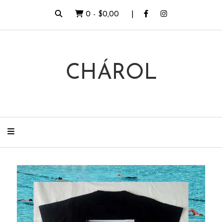
0
-
$0,00
CHÁROL