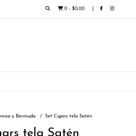
0
-
$0,00
amisa y Bermuda
Set Cigars tela Satén
gars tela Satén